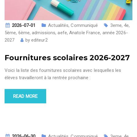
2026-07-01
Actualités
,
Communiqué
3eme
,
4e
,
5ème
,
6ème
,
admissions
,
aefe
,
Anatole France
,
année 2026-
2027
by
editeur2
Fournitures scolaires 2026-2027
Voici la liste des fournitures scolaires avec lesquelles les
élèves travailleront à la rentrée prochaine :
READ MORE
2026-06-30
Actualités
,
Communiqué
3eme
,
4e
,