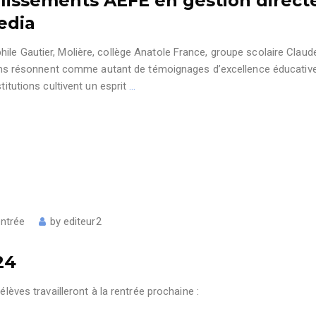
blissements AEFE en gestion direct
edia
ile Gautier, Molière, collège Anatole France, groupe scolaire Clau
 résonnent comme autant de témoignages d’excellence éducative
titutions cultivent un esprit
…
entrée
by
editeur2
24
élèves travailleront à la rentrée prochaine :