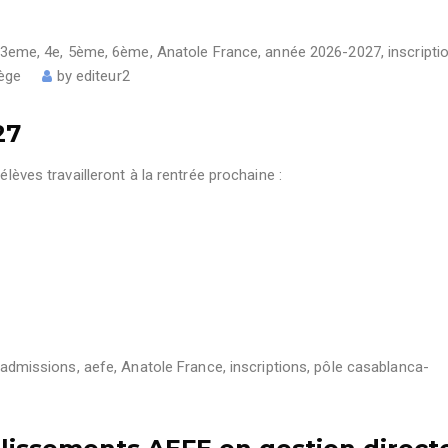
3eme
,
4e
,
5ème
,
6ème
,
Anatole France
,
année 2026-2027
,
inscripti
lège
by
editeur2
27
élèves travailleront à la rentrée prochaine :
admissions
,
aefe
,
Anatole France
,
inscriptions
,
pôle casablanca-