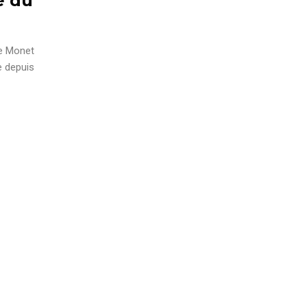
e du
de Monet
 depuis