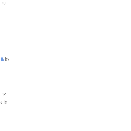
org
by
e 19
e le