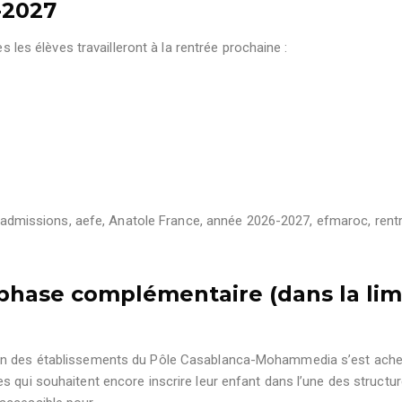
-2027
s les élèves travailleront à la rentrée prochaine :
admissions
,
aefe
,
Anatole France
,
année 2026-2027
,
efmaroc
,
rent
 phase complémentaire (dans la lim
in des établissements du Pôle Casablanca-Mohammedia s’est ache
s qui souhaitent encore inscrire leur enfant dans l’une des structu