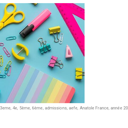
3eme
,
4e
,
5ème
,
6ème
,
admissions
,
aefe
,
Anatole France
,
année 20