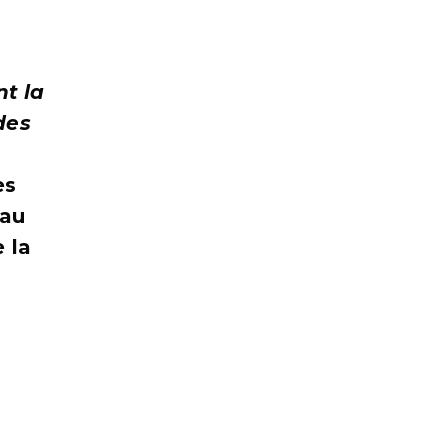
nt la
des
es
 au
 la