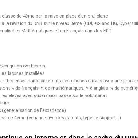
a classe de 4ème par la mise en place d’un oral blanc
 à la révision du DNB sur le niveau 3ème (CDI, ex-labo HG, Cybersall
nalisé en Mathématiques et en Français dans les EDT
èves qui en ont besoin.
les lacunes installées
r des enseignants différents des classes suivies avec une progre
 ont ¼ de français, ¼ de mathématiques, ¼ d’anglais, ¼ de numériq
 les élèves avec supervision basée sur le volontariat
laire
(généralisation de l’expérience)
asse de 4ème (échange avec les parents, type de support …)
ontinue en interne et dans le cadre du PR