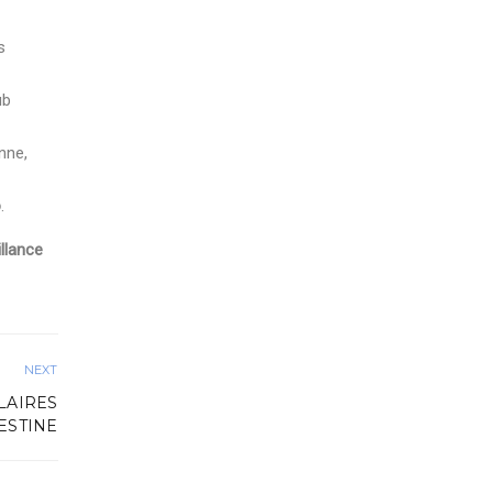
s
ub
nne,
o
.
illance
NEXT
LAIRES
ESTINE