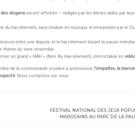
 des slogans
seront affichés – rédigés par les élèves aidés par leur
e du harcèlement, sera étudiée en musique et interprétée par le Cl
ifférence entre une dispute et le harcèlement durant la pause méridie
e thème du vivre-ensemble.
 former un grand « NAH » (Non Au Harcèlement), immortalisé en
vidé
nsemble de la communauté scolaire à promouvoir
l’empathie, la bienve
respecté
. Nous comptons sur vous.
FESTIVAL NATIONAL DES JEUX POPU
MAROCAINS AU PARC DE LA PAL