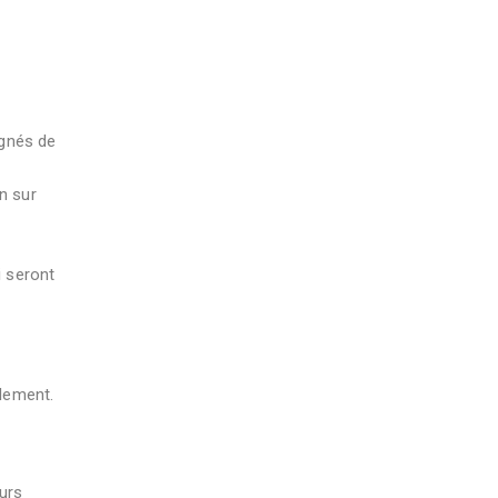
agnés de
n sur
i seront
lement.
eurs