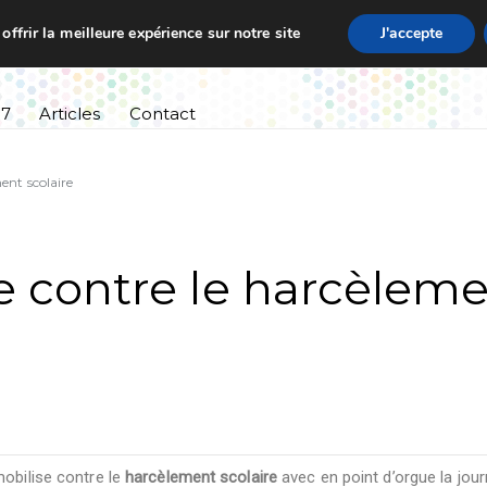
ffrir la meilleure expérience sur notre site
J'accepte
ssement
Informations pratiques
Cursus scolaire
27
Articles
Contact
ent scolaire
e contre le harcèlem
mobilise contre le
harcèlement scolaire
avec en point d’orgue la jou