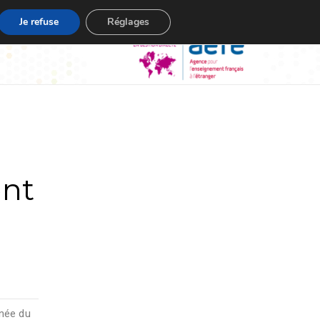
Je refuse
Réglages
ent
rnée du