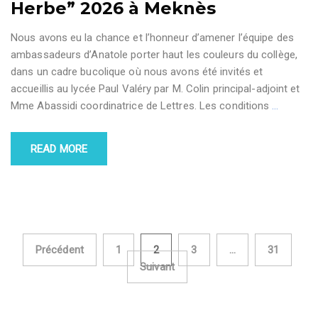
Herbe” 2026 à Meknès
Nous avons eu la chance et l’honneur d’amener l’équipe des
ambassadeurs d’Anatole porter haut les couleurs du collège,
dans un cadre bucolique où nous avons été invités et
accueillis au lycée Paul Valéry par M. Colin principal-adjoint et
Mme Abassidi coordinatrice de Lettres. Les conditions
…
READ MORE
Précédent
1
2
3
…
31
Pagination des
Suivant
publications