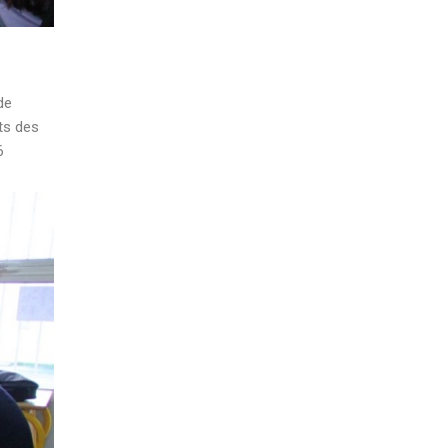
de
ts des
6