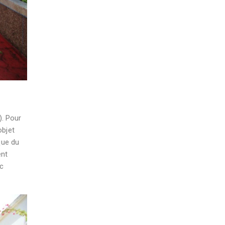
). Pour
objet
que du
ent
c