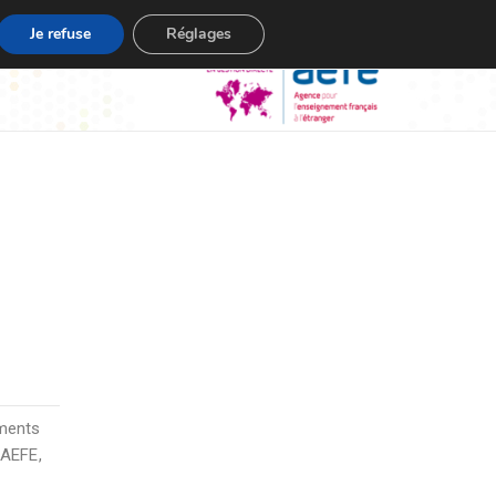
Je refuse
Réglages
ements
 AEFE,