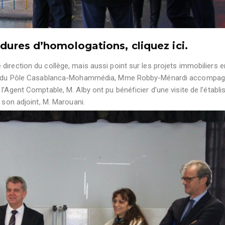
cédures d’homologations,
cliquez ici
.
direction du collège, mais aussi point sur les projets immobiliers 
érale du Pôle Casablanca-Mohammédia, Mme Robby-Ménardi accompag
l’Agent Comptable, M. Alby ont pu bénéficier d’une visite de l’établ
 son adjoint, M. Marouani.