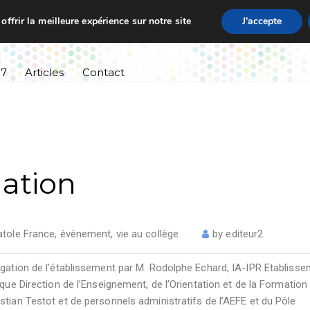
ffrir la meilleure expérience sur notre site
J'accepte
ssement
Informations pratiques
Cursus scolaire
27
Articles
Contact
gation
tole France
,
évènement
,
vie au collège
by
editeur2
ogation de l’établissement par M. Rodolphe Echard, IA-IPR Etabliss
ique Direction de l’Enseignement, de l’Orientation et de la Formation
stian Testot et de personnels administratifs de l’AEFE et du Pôle