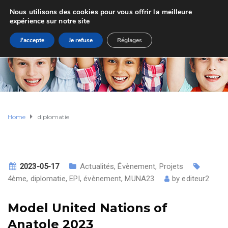
Nous utilisons des cookies pour vous offrir la meilleure
expérience sur notre site
J'accepte
Je refuse
Réglages
Home
diplomatie
2023-05-17
Actualités
,
Évènement
,
Projets
4ème
,
diplomatie
,
EPI
,
évènement
,
MUNA23
by
editeur2
Model United Nations of
Anatole 2023