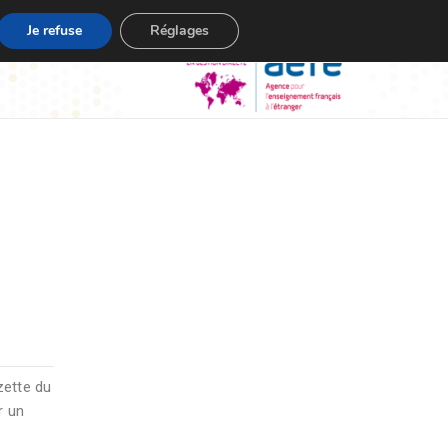
Je refuse
Réglages
zette du
r un