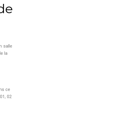
 de
n salle
e la
ans ce
01, 02