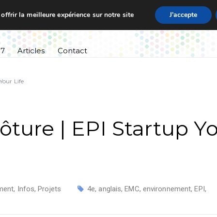
ffrir la meilleure expérience sur notre site
J'accepte
ssement
Informations pratiques
Cursus scolaire
27
Articles
Contact
Your Life
ture | EPI Startup Y
ment
,
Infos
,
Projets
4e
,
anglais
,
EMC
,
environnement
,
EPI
,