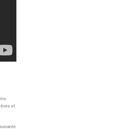
ens
rêves et
suivante