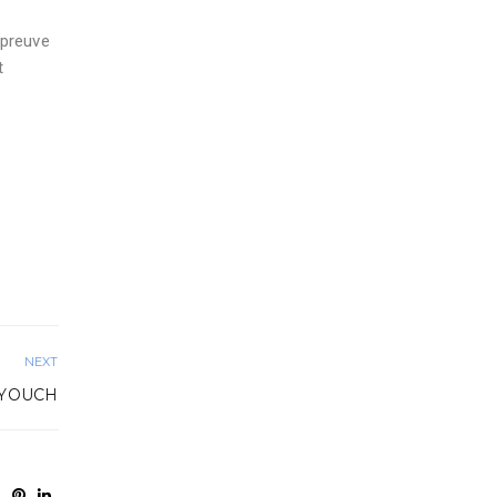
 preuve
t
NEXT
AYOUCH