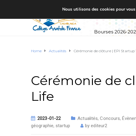
Nous utilisons des cookies pour vous o
Accueil
Établi
Bourses 2026-20
Home
Actualités
Cérémonie de clôture | EPI Startup 
Cérémonie de clô
Life
2023-01-22
Actualités
,
Concours
,
Évène
géographie
,
startup
by
editeur2