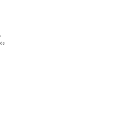
u
 de