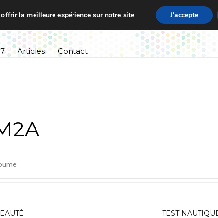
ffrir la meilleure expérience sur notre site
J'accepte
ssement
Informations pratiques
Cursus scolaire
27
Articles
Contact
CM2A
oume
BEAUTÉ
TEST NAUTIQU