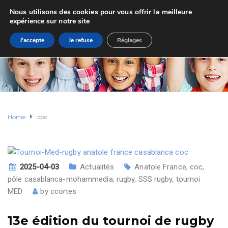
Nous utilisons des cookies pour vous offrir la meilleure
expérience sur notre site
J'accepte
Je refuse
Réglages
Home
coc
2025-04-03
Actualités
Anatole France
,
coc
,
pôle casablanca-mohammedia
,
rugby
,
SSS rugby
,
tournoi
MED
by
ccortes
13e édition du tournoi de rugby