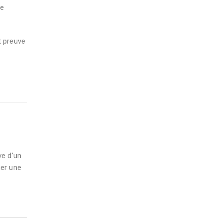
de
t preuve
ve d’un
her une