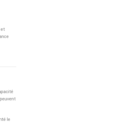
 et
mance
apacité
 peuvent
nté le