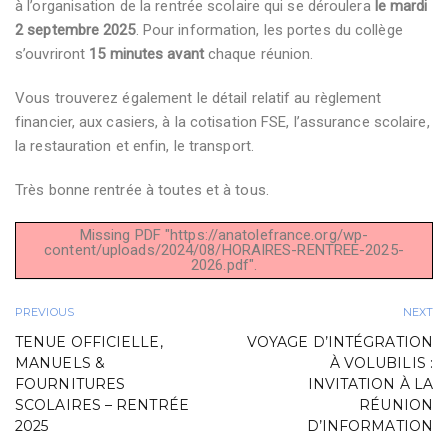
à l’organisation de la rentrée scolaire qui se déroulera
le mardi
2 septembre 2025
. Pour information, les portes du collège
s’ouvriront
15 minutes avant
chaque réunion.
Vous trouverez également le détail relatif au règlement
financier, aux casiers, à la cotisation FSE, l’assurance scolaire,
la restauration et enfin, le transport.
Très bonne rentrée à toutes et à tous.
Missing PDF "https://anatolefrance.org/wp-
content/uploads/2024/08/HORAIRES-RENTREE-2025-
2026.pdf".
PREVIOUS
NEXT
TENUE OFFICIELLE,
VOYAGE D’INTÉGRATION
MANUELS &
À VOLUBILIS :
FOURNITURES
INVITATION À LA
SCOLAIRES – RENTRÉE
RÉUNION
2025
D’INFORMATION