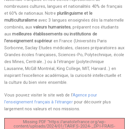
nombreuses cultures, langues et nationalités 40% de français
et 60% de nationaux. Notre
plurilinguisme et le
multiculturalisme
avec 3 langues enseignées dès la maternelle
combinés, aux
valeurs humanistes
, préparent nos étudiants
aux
meilleures établissements ou institutions de
l’enseignement supérieur
en France (Universités Paris
Sorbonne, Saclay Etudes médicales, classes préparatoires aux
Grandes écoles françaises, Sciences-Po, Polytechnique, école
des Mines, Centrale…) ou à l’étranger (polytechnique
Lausanne, McGill Montréal, King College, MIT, Harvard…) en
inspirant l’excellence académique, la curiosité intellectuelle et
la culture du bien vivre ensemble.
Vous pouvez visiter le site web de l’
Agence pour
l’enseignement français à l’étranger
pour découvrir plus
largement nos valeurs et nos missions.
Missing PDF "https://anatolefrance.org/wp-
content/uploads/2024/01/TARIFS-2024-_DPI-FRAIS-