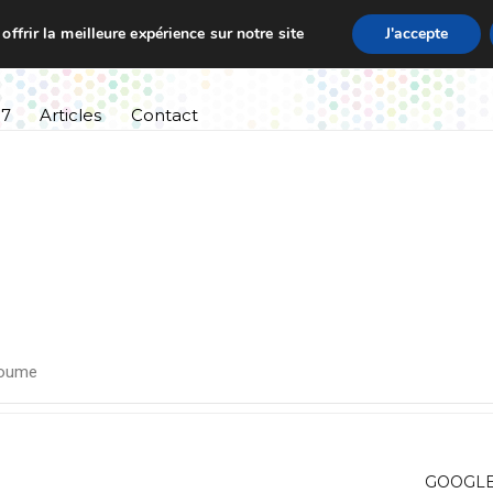
ffrir la meilleure expérience sur notre site
J'accepte
ssement
Informations pratiques
Cursus scolaire
27
Articles
Contact
oume
GOOGL