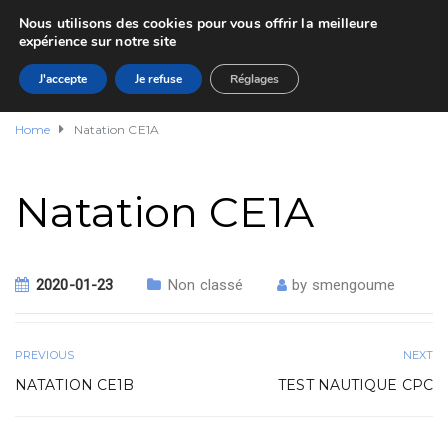
Nous utilisons des cookies pour vous offrir la meilleure
expérience sur notre site
J'accepte
Je refuse
Réglages
Home
Natation CE1A
Natation CE1A
2020-01-23
Non classé
by
smengoume
PREVIOUS
NEXT
NATATION CE1B
TEST NAUTIQUE CPC