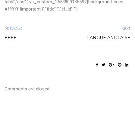
tabs”,”css”:”.vc_custom_1553809185592{background-color:
#ffffff !important;}”,”title”:””,”el_id”:””}
PREVIOUS
NEXT
EEEE
LANGUE ANGLAISE
Comments are closed.