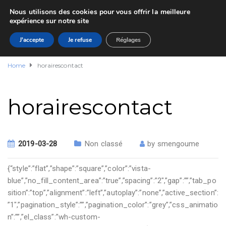
Nous utilisons des cookies pour vous offrir la meilleure
expérience sur notre site
J'accepte
Je refuse
Réglages
Home
horairescontact
horairescontact
2019-03-28
Non classé
by
smengoume
{“style”:”flat”,”shape”:”square”,”color”:”vista-
blue”,”no_fill_content_area”:”true”,”spacing”:”2″,”gap”:””,”tab_po
sition”:”top”,”alignment”:”left”,”autoplay”:”none”,”active_section”:
”1″,”pagination_style”:””,”pagination_color”:”grey”,”css_animatio
n”:””,”el_class”:”wh-custom-