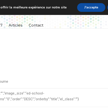
ffrir la meilleure expérience sur notre site
J'accepte
ssement
Informations pratiques
Cursus scolaire
27
Articles
Contact
oume
:””,”image_size”:”ed-school-
”0″,”order”:”DESC”,”orderby”:”title”,”el_class”:””}