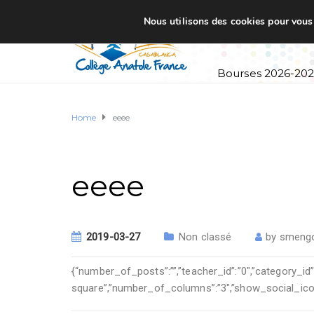
Nous utilisons des cookies pour vous o
Accueil
Établi
Bourses 2026-20
Home
eeee
eeee
2019-03-27
Non classé
by
smeng
{“number_of_posts”:””,”teacher_id”:”0″,”category_id”
square”,”number_of_columns”:”3″,”show_social_icons”: