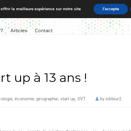
ffrir la meilleure expérience sur notre site
J'accepte
ssement
Informations pratiques
Cursus scolaire
27
Articles
Contact
rt up à 13 ans !
cologie
,
économie
,
géographie
,
start up
,
SVT
by
editeur2