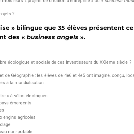
 mois leurs « projets de création d’entreprise » ou «
business mod
projets ?
rise » bilingue que 35 élèves présentent ce
nt des «
business angels
».
ibre écologique et sociale de ces investisseurs du XXIème siècle ?
et de Géographie : les élèves de 4
e
6 et 4
e
5 ont imaginé, conçu, loca
és à la mondialisation :
tre » à vélos électriques
 pays émergents
es
x engins agricoles
yclage
l’eau non-potable