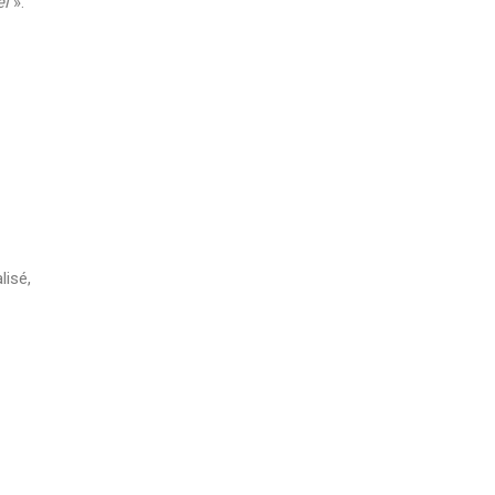
el
».
lisé,