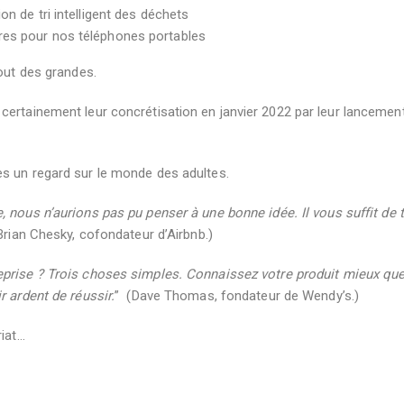
on de tri intelligent des déchets
res pour nos téléphones portables
tout des grandes.
certainement leur concrétisation en janvier 2022 par leur lancemen
s un regard sur le monde des adultes.
nous n’aurions pas pu penser à une bonne idée. Il vous suffit de 
Brian Chesky, cofondateur d’Airbnb.)
eprise ? Trois choses simples.
Connaissez votre produit mieux qu
r ardent de réussir.
”
(
Dave Thomas, fondateur de Wendy’s.)
ariat…