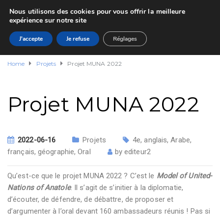
Nous utilisons des cookies pour vous offrir la meilleure
expérience sur notre site
J'accepte
Je refuse
Réglages
Home
Projets
Projet MUNA 2022
Projet MUNA 2022
2022-06-16
Projets
4e
,
anglais
,
Arabe
,
français
,
géographie
,
Oral
by
editeur2
Qu’est-ce que le projet MUNA 2022 ? C’est le
Model of United-
Nations of Anatole
. Il s’agit de s’initier à la diplomatie,
d’écouter, de défendre, de débattre, de proposer et
d’argumenter à l’oral devant 160 ambassadeurs réunis ! Pas si