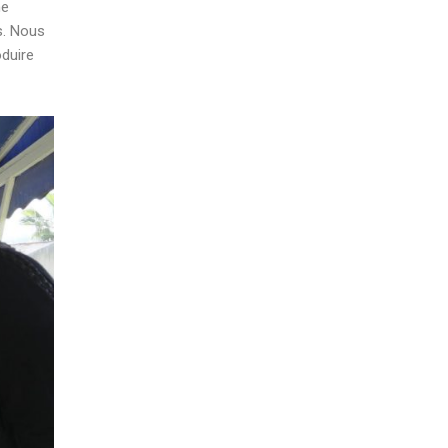
ne
s. Nous
oduire