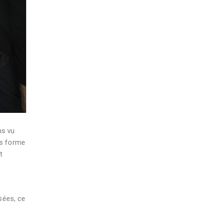
ns vu
us forme
t
sées, ce